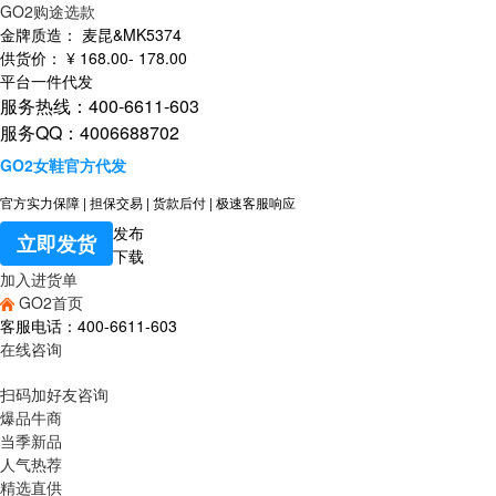
GO2购途选款
金牌质造：
麦昆&MK5374
供货价：
¥
168
.00
-
178
.00
平台一件代发
服务热线：400-6611-603
服务QQ：4006688702
GO2女鞋官方代发
官方实力保障
|
担保交易
|
货款后付
|
极速客服响应
发布
立即发货
下载
加入进货单
GO2首页
客服电话：400-6611-603
在线咨询
扫码加好友咨询
爆品牛商
当季新品
人气热荐
精选直供