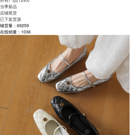
所有产品(1295)
当季新品
店铺尾货
已下架货源
铺货量：
69259
在线销量：
1036