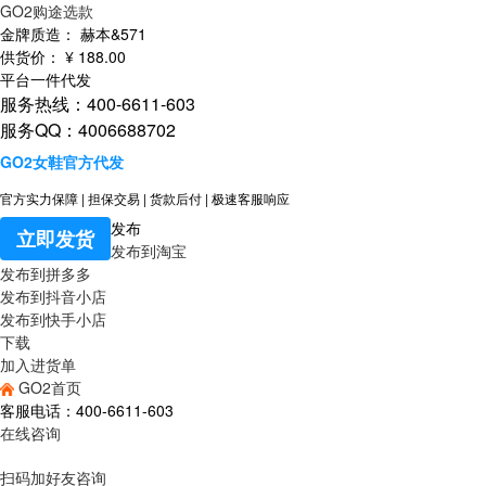
GO2购途选款
金牌质造：
赫本&571
供货价：
¥
188
.00
平台一件代发
服务热线：400-6611-603
服务QQ：4006688702
GO2女鞋官方代发
官方实力保障
|
担保交易
|
货款后付
|
极速客服响应
发布
立即发货
发布到淘宝
发布到拼多多
发布到抖音小店
发布到快手小店
下载
加入进货单
GO2首页
客服电话：400-6611-603
在线咨询
扫码加好友咨询