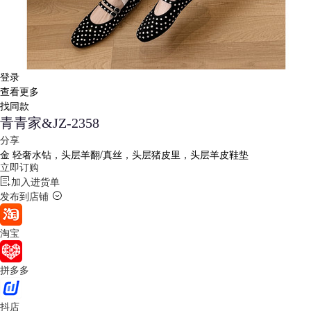
登录
查看更多
找同款
青青家&JZ-2358
分享
金
轻奢水钻，头层羊翻/真丝，头层猪皮里，头层羊皮鞋垫
立即订购
加入进货单
发布到店铺
淘宝
拼多多
抖店