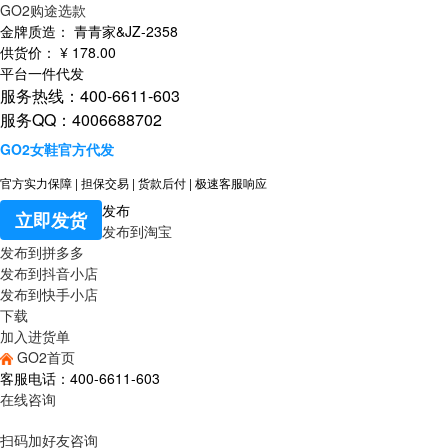
GO2购途选款
金牌质造：
青青家&JZ-2358
供货价：
¥
178
.00
平台一件代发
服务热线：400-6611-603
服务QQ：4006688702
GO2女鞋官方代发
官方实力保障
|
担保交易
|
货款后付
|
极速客服响应
发布
立即发货
发布到淘宝
发布到拼多多
发布到抖音小店
发布到快手小店
下载
加入进货单
GO2首页
客服电话：400-6611-603
在线咨询
扫码加好友咨询