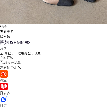
登录
查看更多
找同款
黑妹&HM6998
分享
金
真丝，小红书爆款，现货
立即订购
加入进货单
发布到店铺
淘宝
拼多多
抖店