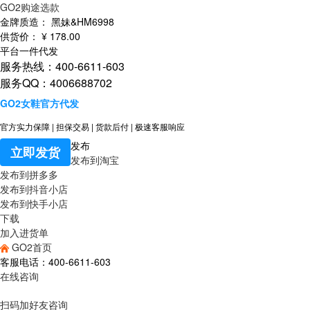
GO2购途选款
金牌质造：
黑妹&HM6998
供货价：
¥
178
.00
平台一件代发
服务热线：400-6611-603
服务QQ：4006688702
GO2女鞋官方代发
官方实力保障
|
担保交易
|
货款后付
|
极速客服响应
发布
立即发货
发布到淘宝
发布到拼多多
发布到抖音小店
发布到快手小店
下载
加入进货单
GO2首页
客服电话：400-6611-603
在线咨询
扫码加好友咨询