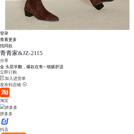
登录
查看更多
找同款
青青家&JZ-2115
分享
金
头层羊翻，爆款在售~ 细腻舒适
立即订购
加入进货单
发布到店铺
淘宝
拼多多
抖店