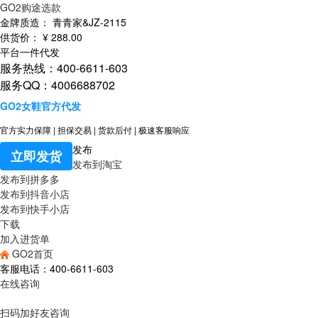
GO2购途选款
金牌质造：
青青家&JZ-2115
供货价：
¥
288
.00
平台一件代发
服务热线：400-6611-603
服务QQ：4006688702
GO2女鞋官方代发
官方实力保障
|
担保交易
|
货款后付
|
极速客服响应
发布
立即发货
发布到淘宝
发布到拼多多
发布到抖音小店
发布到快手小店
下载
加入进货单
GO2首页
客服电话：400-6611-603
在线咨询
扫码加好友咨询