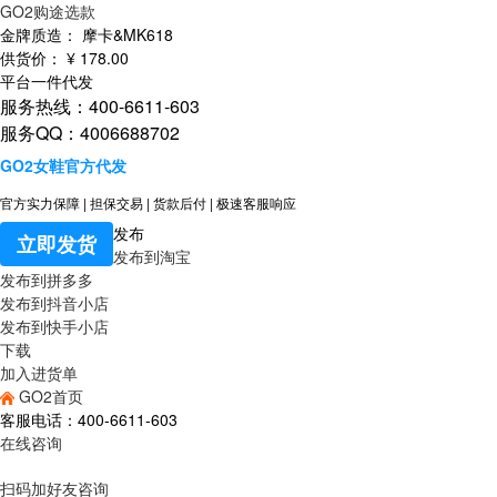
GO2购途选款
金牌质造：
摩卡&MK618
供货价：
¥
178
.00
平台一件代发
服务热线：400-6611-603
服务QQ：4006688702
GO2女鞋官方代发
官方实力保障
|
担保交易
|
货款后付
|
极速客服响应
发布
立即发货
发布到淘宝
发布到拼多多
发布到抖音小店
发布到快手小店
下载
加入进货单
GO2首页
客服电话：400-6611-603
在线咨询
扫码加好友咨询