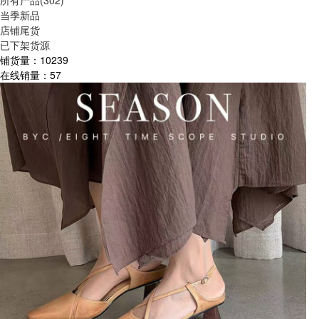
所有产品(302)
当季新品
店铺尾货
已下架货源
铺货量：
10239
在线销量：
57