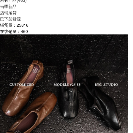
所有产品(463)
当季新品
店铺尾货
已下架货源
铺货量：
25816
在线销量：
460