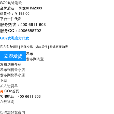
GO2购途选款
金牌质造：
黑妹&HM2003
供货价：
¥
198
.00
平台一件代发
服务热线：400-6611-603
服务QQ：4006688702
GO2女鞋官方代发
官方实力保障
|
担保交易
|
货款后付
|
极速客服响应
发布
立即发货
发布到淘宝
发布到拼多多
发布到抖音小店
发布到快手小店
下载
加入进货单
GO2首页
客服电话：400-6611-603
在线咨询
扫码加好友咨询