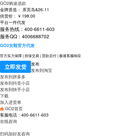
GO2购途选款
金牌质造：
库页岛&26-11
供货价：
¥
198
.00
平台一件代发
服务热线：400-6611-603
服务QQ：4006688702
GO2女鞋官方代发
官方实力保障
|
担保交易
|
货款后付
|
极速客服响应
发布
立即发货
发布到淘宝
发布到拼多多
发布到抖音小店
发布到快手小店
下载
加入进货单
GO2首页
客服电话：400-6611-603
在线咨询
扫码加好友咨询