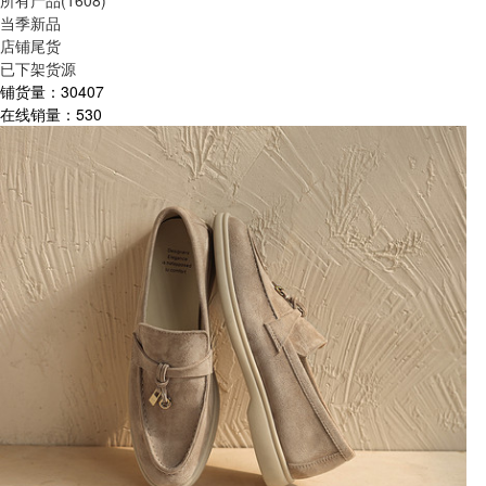
所有产品(1608)
当季新品
店铺尾货
已下架货源
铺货量：
30407
在线销量：
530