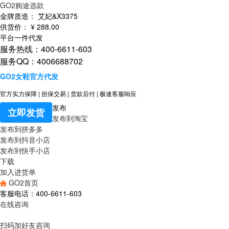
GO2购途选款
金牌质造：
艾妃&X3375
供货价：
¥
288
.00
平台一件代发
服务热线：400-6611-603
服务QQ：4006688702
GO2女鞋官方代发
官方实力保障
|
担保交易
|
货款后付
|
极速客服响应
发布
立即发货
发布到淘宝
发布到拼多多
发布到抖音小店
发布到快手小店
下载
加入进货单
GO2首页
客服电话：400-6611-603
在线咨询
扫码加好友咨询