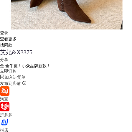
登录
查看更多
找同款
艾妃&X3375
分享
金
全牛皮！小众品牌新款！
立即订购
加入进货单
发布到店铺
淘宝
拼多多
抖店