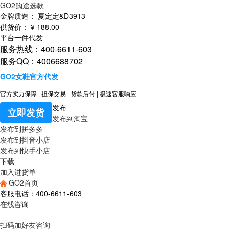
GO2购途选款
金牌质造：
夏定定&D3913
供货价：
¥
188
.00
平台一件代发
服务热线：400-6611-603
服务QQ：4006688702
GO2女鞋官方代发
官方实力保障
|
担保交易
|
货款后付
|
极速客服响应
发布
立即发货
发布到淘宝
发布到拼多多
发布到抖音小店
发布到快手小店
下载
加入进货单
GO2首页
客服电话：400-6611-603
在线咨询
扫码加好友咨询