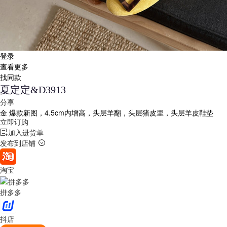
登录
查看更多
找同款
夏定定&D3913
分享
金
爆款新图，4.5cm内增高，头层羊翻，头层猪皮里，头层羊皮鞋垫
立即订购
加入进货单
发布到店铺
淘宝
拼多多
抖店