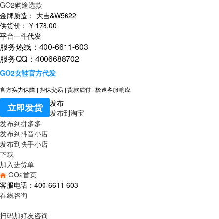
GO2购途选款
金牌质造：
大吉&W5622
供货价：
¥
178
.00
平台一件代发
服务热线：400-6611-603
服务QQ：4006688702
GO2女鞋官方代发
官方实力保障
|
担保交易
|
货款后付
|
极速客服响应
发布
立即发货
发布到淘宝
发布到拼多多
发布到抖音小店
发布到快手小店
下载
加入进货单
GO2首页
客服电话：400-6611-603
在线咨询
扫码加好友咨询