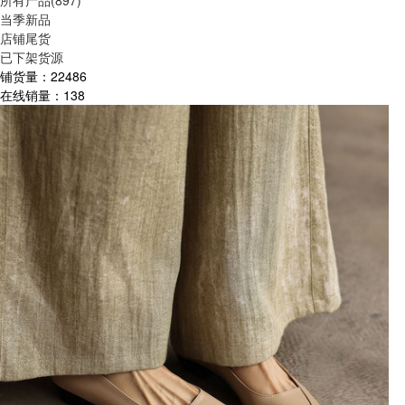
所有产品(897)
当季新品
店铺尾货
已下架货源
铺货量：
22486
在线销量：
138