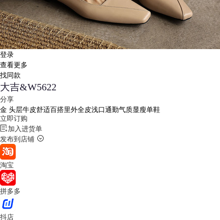
登录
查看更多
找同款
大吉&W5622
分享
金
头层牛皮舒适百搭里外全皮浅口通勤气质显瘦单鞋
立即订购
加入进货单
发布到店铺
淘宝
拼多多
抖店