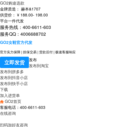
GO2购途选款
金牌质造：
赫本&1707
供货价：
¥
188
.00
-
198
.00
平台一件代发
服务热线：400-6611-603
服务QQ：4006688702
GO2女鞋官方代发
官方实力保障
|
担保交易
|
货款后付
|
极速客服响应
发布
立即发货
发布到淘宝
发布到拼多多
发布到抖音小店
发布到快手小店
下载
加入进货单
GO2首页
客服电话：400-6611-603
在线咨询
扫码加好友咨询