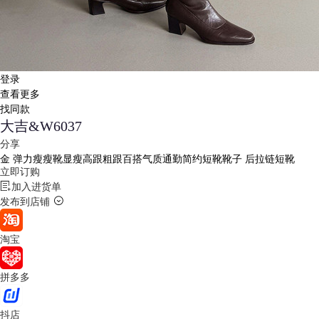
登录
查看更多
找同款
大吉&W6037
分享
金
弹力瘦瘦靴显瘦高跟粗跟百搭气质通勤简约短靴靴子 后拉链短靴
立即订购
加入进货单
发布到店铺
淘宝
拼多多
抖店