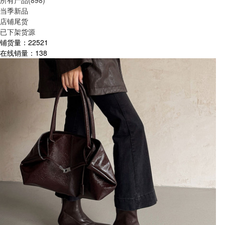
所有产品(898)
当季新品
店铺尾货
已下架货源
铺货量：
22521
在线销量：
138