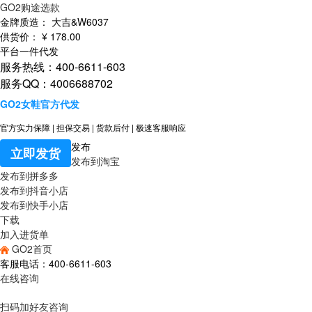
GO2购途选款
金牌质造：
大吉&W6037
供货价：
¥
178
.00
平台一件代发
服务热线：400-6611-603
服务QQ：4006688702
GO2女鞋官方代发
官方实力保障
|
担保交易
|
货款后付
|
极速客服响应
发布
立即发货
发布到淘宝
发布到拼多多
发布到抖音小店
发布到快手小店
下载
加入进货单
GO2首页
客服电话：400-6611-603
在线咨询
扫码加好友咨询