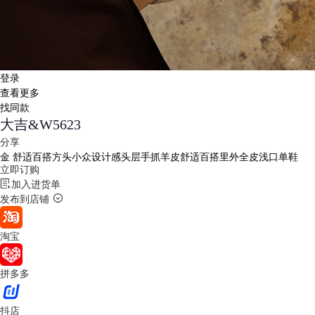
登录
查看更多
找同款
大吉&W5623
分享
金
舒适百搭方头小众设计感头层手抓羊皮舒适百搭里外全皮浅口单鞋
立即订购
加入进货单
发布到店铺
淘宝
拼多多
抖店