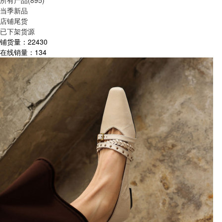
所有产品(895)
当季新品
店铺尾货
已下架货源
铺货量：
22430
在线销量：
134