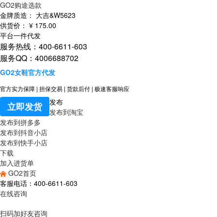
GO2购途选款
金牌质造：
大吉&W5623
供货价：
¥
175
.00
平台一件代发
服务热线：400-6611-603
服务QQ：4006688702
GO2女鞋官方代发
官方实力保障
|
担保交易
|
货款后付
|
极速客服响应
发布
立即发货
发布到淘宝
发布到拼多多
发布到抖音小店
发布到快手小店
下载
加入进货单
GO2首页
客服电话：400-6611-603
在线咨询
扫码加好友咨询