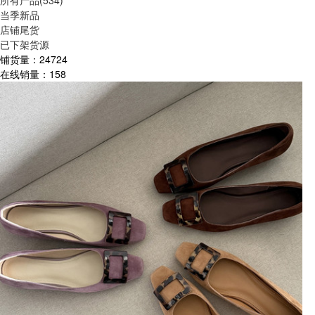
所有产品(534)
当季新品
店铺尾货
已下架货源
铺货量：
24724
在线销量：
158