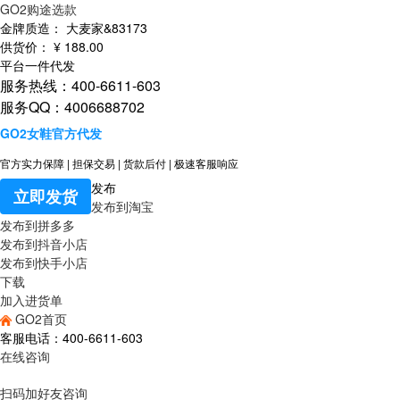
GO2购途选款
金牌质造：
大麦家&83173
供货价：
¥
188
.00
平台一件代发
服务热线：400-6611-603
服务QQ：4006688702
GO2女鞋官方代发
官方实力保障
|
担保交易
|
货款后付
|
极速客服响应
发布
立即发货
发布到淘宝
发布到拼多多
发布到抖音小店
发布到快手小店
下载
加入进货单
GO2首页
客服电话：400-6611-603
在线咨询
扫码加好友咨询